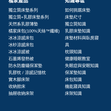
橘家產品
知識專區
獨立筒床墊系列
如何挑選床墊
獨立筒+乳膠床墊系列
床墊尺寸
天然系乳膠薄墊
獨立筒知識
橘家床包(100%天絲™纖維)
乳膠床墊知識
冰冰涼感床包
床墊材料與臥房寢
冰紗涼感床包
具
冰冰涼感被
枕頭知識
石墨烯發熱被
健康睡眠教室
防水防塵蟎保潔墊
失眠症與安眠知識
乳膠枕 / 涼感記憶枕
保潔墊知識
實木腳床架
床包知識
收納掀床
機能寢具知識
抽屜收納床架
床架知識