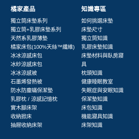
橘家產品
知識專區
獨立筒床墊系列
如何挑選床墊
獨立筒+乳膠床墊系列
床墊尺寸
天然系乳膠薄墊
獨立筒知識
橘家床包(100%天絲™纖維)
乳膠床墊知識
冰冰涼感床包
床墊材料與臥房寢
冰紗涼感床包
具
冰冰涼感被
枕頭知識
石墨烯發熱被
健康睡眠教室
防水防塵蟎保潔墊
失眠症與安眠知識
乳膠枕 / 涼感記憶枕
保潔墊知識
實木腳床架
床包知識
收納掀床
機能寢具知識
抽屜收納床架
床架知識