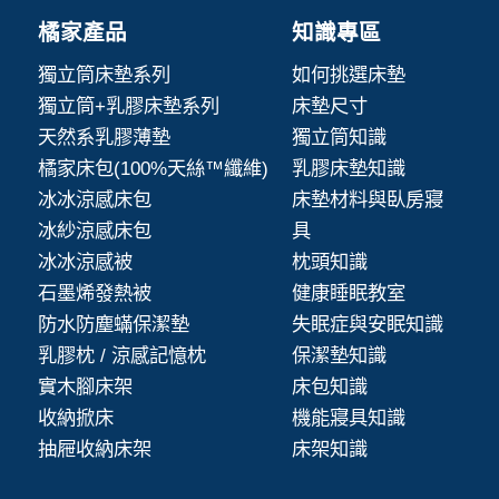
橘家產品
知識專區
獨立筒床墊系列
如何挑選床墊
獨立筒+乳膠床墊系列
床墊尺寸
天然系乳膠薄墊
獨立筒知識
橘家床包(100%天絲™纖維)
乳膠床墊知識
冰冰涼感床包
床墊材料與臥房寢
冰紗涼感床包
具
冰冰涼感被
枕頭知識
石墨烯發熱被
健康睡眠教室
防水防塵蟎保潔墊
失眠症與安眠知識
乳膠枕 / 涼感記憶枕
保潔墊知識
實木腳床架
床包知識
收納掀床
機能寢具知識
抽屜收納床架
床架知識