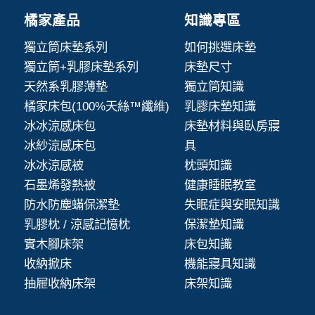
橘家產品
知識專區
獨立筒床墊系列
如何挑選床墊
獨立筒+乳膠床墊系列
床墊尺寸
天然系乳膠薄墊
獨立筒知識
橘家床包(100%天絲™纖維)
乳膠床墊知識
冰冰涼感床包
床墊材料與臥房寢
冰紗涼感床包
具
冰冰涼感被
枕頭知識
石墨烯發熱被
健康睡眠教室
防水防塵蟎保潔墊
失眠症與安眠知識
乳膠枕 / 涼感記憶枕
保潔墊知識
實木腳床架
床包知識
收納掀床
機能寢具知識
抽屜收納床架
床架知識