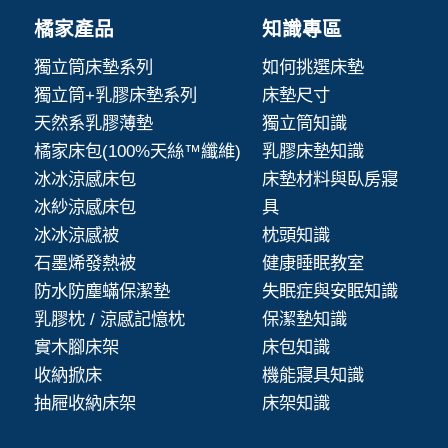
橘家產品
知識專區
獨立筒床墊系列
如何挑選床墊
獨立筒+乳膠床墊系列
床墊尺寸
天然系乳膠薄墊
獨立筒知識
橘家床包(100%天絲™纖維)
乳膠床墊知識
冰冰涼感床包
床墊材料與臥房寢
冰紗涼感床包
具
冰冰涼感被
枕頭知識
石墨烯發熱被
健康睡眠教室
防水防塵蟎保潔墊
失眠症與安眠知識
乳膠枕 / 涼感記憶枕
保潔墊知識
實木腳床架
床包知識
收納掀床
機能寢具知識
抽屜收納床架
床架知識