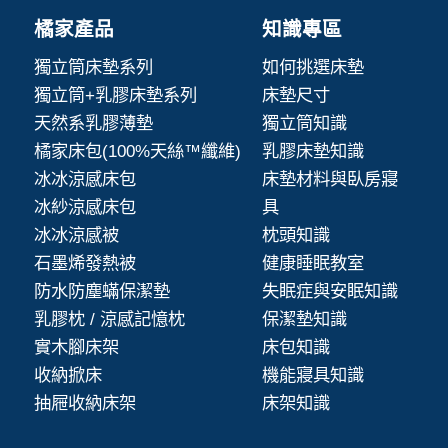
橘家產品
知識專區
獨立筒床墊系列
如何挑選床墊
獨立筒+乳膠床墊系列
床墊尺寸
天然系乳膠薄墊
獨立筒知識
橘家床包(100%天絲™纖維)
乳膠床墊知識
冰冰涼感床包
床墊材料與臥房寢
冰紗涼感床包
具
冰冰涼感被
枕頭知識
石墨烯發熱被
健康睡眠教室
防水防塵蟎保潔墊
失眠症與安眠知識
乳膠枕 / 涼感記憶枕
保潔墊知識
實木腳床架
床包知識
收納掀床
機能寢具知識
抽屜收納床架
床架知識