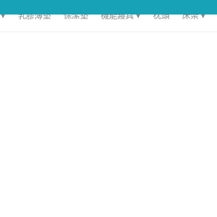
▾
乳膠薄墊
保潔墊
機能寢具 ▾
枕頭
床架 ▾