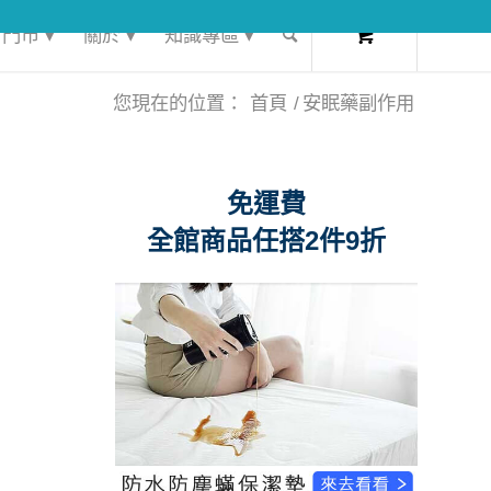
0
門市 ▾
關於 ▾
知識專區 ▾
您現在的位置：
首頁
/
安眠藥副作用
免運費
全館商品任搭2件9折