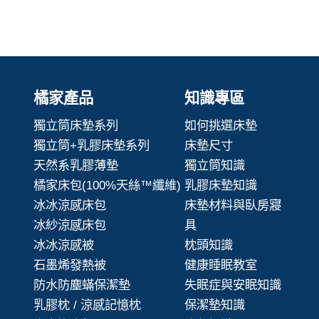
橘家產品
知識專區
獨立筒床墊系列
如何挑選床墊
獨立筒+乳膠床墊系列
床墊尺寸
天然系乳膠薄墊
獨立筒知識
橘家床包(100%天絲™纖維)
乳膠床墊知識
冰冰涼感床包
床墊材料與臥房寢
冰紗涼感床包
具
冰冰涼感被
枕頭知識
石墨烯發熱被
健康睡眠教室
防水防塵蟎保潔墊
失眠症與安眠知識
乳膠枕 / 涼感記憶枕
保潔墊知識