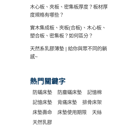
木心板、夾板、密集板厚度？板材厚
度規格有哪些？
實木集成板、夾板(合板)、木心板、
塑合板、密集板？如何區分？
天然系乳膠薄墊 | 給你與眾不同的躺
感~
熱門關鍵字
防蟎床墊
防塵蟎床墊
記憶棉
記憶床墊
背痛床墊
排骨床架
床墊壽命
床墊使用期限
天絲
天然乳膠