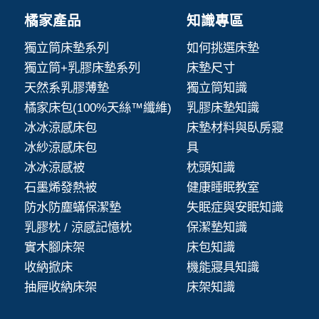
橘家產品
知識專區
獨立筒床墊系列
如何挑選床墊
獨立筒+乳膠床墊系列
床墊尺寸
天然系乳膠薄墊
獨立筒知識
橘家床包(100%天絲™纖維)
乳膠床墊知識
冰冰涼感床包
床墊材料與臥房寢
冰紗涼感床包
具
冰冰涼感被
枕頭知識
石墨烯發熱被
健康睡眠教室
防水防塵蟎保潔墊
失眠症與安眠知識
乳膠枕 / 涼感記憶枕
保潔墊知識
實木腳床架
床包知識
收納掀床
機能寢具知識
抽屜收納床架
床架知識