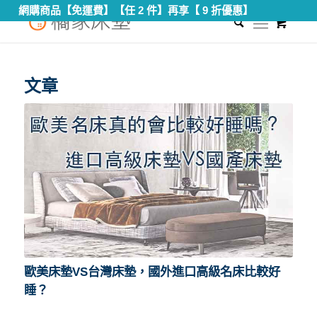
網購商品【免運費】【任 2 件】再享【 9 折優惠】
0
您現在的位置：
首頁
/
國外進口床墊
文章
歐美床墊VS台灣床墊，國外進口高級名床比較好
睡？