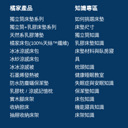
橘家產品
知識專區
獨立筒床墊系列
如何挑選床墊
獨立筒+乳膠床墊系列
床墊尺寸
天然系乳膠薄墊
獨立筒知識
橘家床包(100%天絲™纖維)
乳膠床墊知識
冰冰涼感床包
床墊材料與臥房寢
冰紗涼感床包
具
冰冰涼感被
枕頭知識
石墨烯發熱被
健康睡眠教室
防水防塵蟎保潔墊
失眠症與安眠知識
乳膠枕 / 涼感記憶枕
保潔墊知識
實木腳床架
床包知識
收納掀床
機能寢具知識
抽屜收納床架
床架知識