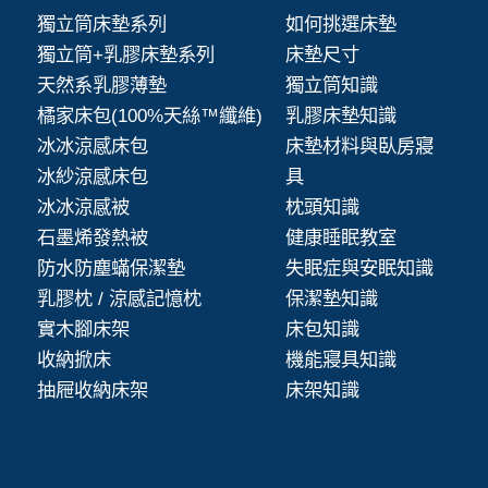
獨立筒床墊系列
如何挑選床墊
獨立筒+乳膠床墊系列
床墊尺寸
天然系乳膠薄墊
獨立筒知識
橘家床包(100%天絲™纖維)
乳膠床墊知識
冰冰涼感床包
床墊材料與臥房寢
冰紗涼感床包
具
冰冰涼感被
枕頭知識
石墨烯發熱被
健康睡眠教室
防水防塵蟎保潔墊
失眠症與安眠知識
乳膠枕 / 涼感記憶枕
保潔墊知識
實木腳床架
床包知識
收納掀床
機能寢具知識
抽屜收納床架
床架知識