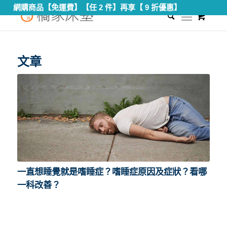
網購商品【免運費】【任 2 件】再享【 9 折優惠】
0
您現在的位置：
首頁
/
嗜睡原因
文章
一直想睡覺就是嗜睡症？嗜睡症原因及症狀？看哪
一科改善？