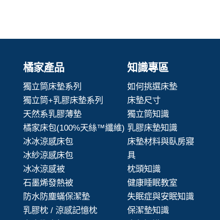
橘家產品
知識專區
獨立筒床墊系列
如何挑選床墊
獨立筒+乳膠床墊系列
床墊尺寸
天然系乳膠薄墊
獨立筒知識
橘家床包(100%天絲™纖維)
乳膠床墊知識
冰冰涼感床包
床墊材料與臥房寢
冰紗涼感床包
具
冰冰涼感被
枕頭知識
石墨烯發熱被
健康睡眠教室
防水防塵蟎保潔墊
失眠症與安眠知識
乳膠枕 / 涼感記憶枕
保潔墊知識