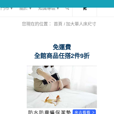
0
門市 ▾
關於 ▾
知識專區 ▾
您現在的位置：
首頁
/
加大單人床尺寸
免運費
全館商品任搭2件9折