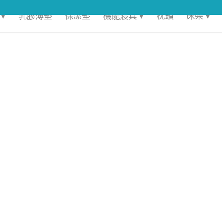
▾
乳膠薄墊
保潔墊
機能寢具 ▾
枕頭
床架 ▾