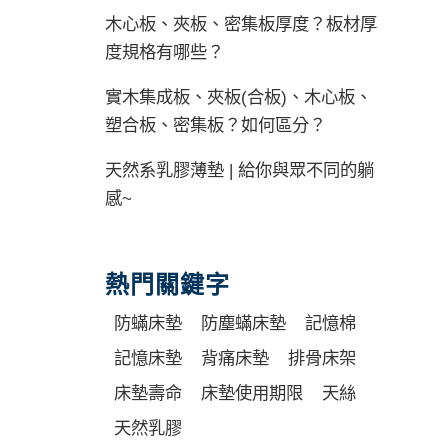
木心板、夾板、密集板厚度？板材厚
度規格有哪些？
實木集成板、夾板(合板)、木心板、
塑合板、密集板？如何區分？
天然系乳膠薄墊 | 給你與眾不同的躺
感~
熱門關鍵字
防蟎床墊
防塵蟎床墊
記憶棉
記憶床墊
背痛床墊
排骨床架
床墊壽命
床墊使用期限
天絲
天然乳膠