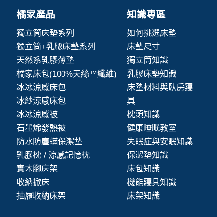
橘家產品
知識專區
獨立筒床墊系列
如何挑選床墊
獨立筒+乳膠床墊系列
床墊尺寸
天然系乳膠薄墊
獨立筒知識
橘家床包(100%天絲™纖維)
乳膠床墊知識
冰冰涼感床包
床墊材料與臥房寢
冰紗涼感床包
具
冰冰涼感被
枕頭知識
石墨烯發熱被
健康睡眠教室
防水防塵蟎保潔墊
失眠症與安眠知識
乳膠枕 / 涼感記憶枕
保潔墊知識
實木腳床架
床包知識
收納掀床
機能寢具知識
抽屜收納床架
床架知識