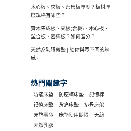
木心板、夾板、密集板厚度？板材厚
度規格有哪些？
實木集成板、夾板(合板)、木心板、
塑合板、密集板？如何區分？
天然系乳膠薄墊 | 給你與眾不同的躺
感~
熱門關鍵字
防蟎床墊
防塵蟎床墊
記憶棉
記憶床墊
背痛床墊
排骨床架
床墊壽命
床墊使用期限
天絲
天然乳膠