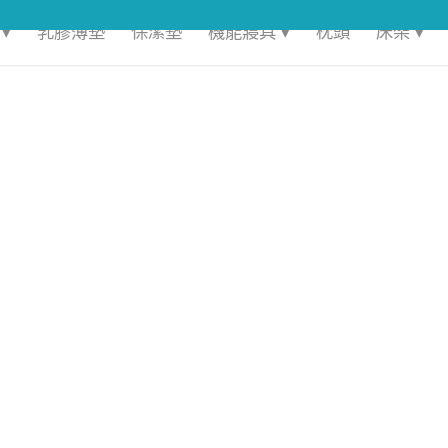
▾
乳膠薄墊
保潔墊
機能寢具 ▾
枕頭
床架 ▾