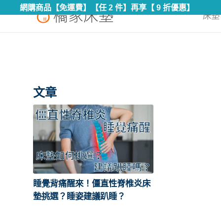
網購商品【免運費】【任 2 件】再享【 9 折優惠】
床墊 
文章
睡覺背痛醒來！僵直性脊椎炎床
墊挑選？睡姿建議趴睡？