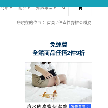
0
門市 ▾
關於 ▾
知識專區 ▾
您現在的位置：
首頁
/
僵直性脊椎炎睡姿
免運費
全館商品任搭2件9折