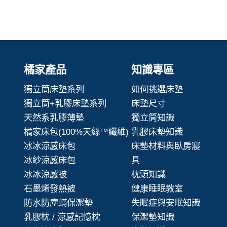
橘家產品
知識專區
獨立筒床墊系列
如何挑選床墊
獨立筒+乳膠床墊系列
床墊尺寸
天然系乳膠薄墊
獨立筒知識
橘家床包(100%天絲™纖維)
乳膠床墊知識
冰冰涼感床包
床墊材料與臥房寢
冰紗涼感床包
具
冰冰涼感被
枕頭知識
石墨烯發熱被
健康睡眠教室
防水防塵蟎保潔墊
失眠症與安眠知識
乳膠枕 / 涼感記憶枕
保潔墊知識