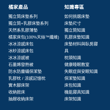
橘家產品
知識專區
獨立筒床墊系列
如何挑選床墊
獨立筒+乳膠床墊系列
床墊尺寸
天然系乳膠薄墊
獨立筒知識
橘家床包(100%天絲™纖維)
乳膠床墊知識
冰冰涼感床包
床墊材料與臥房寢
冰紗涼感床包
具
冰冰涼感被
枕頭知識
石墨烯發熱被
健康睡眠教室
防水防塵蟎保潔墊
失眠症與安眠知識
乳膠枕 / 涼感記憶枕
保潔墊知識
實木腳床架
床包知識
收納掀床
機能寢具知識
抽屜收納床架
床架知識