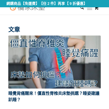
網購商品【免運費】【任 2 件】再享【 9 折優惠】
0
您現在的位置：
首頁
/
僵直性脊椎炎正睡
文章
睡覺背痛醒來！僵直性脊椎炎床墊挑選？睡姿建議
趴睡？