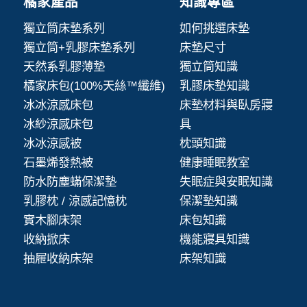
橘家產品
知識專區
獨立筒床墊系列
如何挑選床墊
獨立筒+乳膠床墊系列
床墊尺寸
天然系乳膠薄墊
獨立筒知識
橘家床包(100%天絲™纖維)
乳膠床墊知識
冰冰涼感床包
床墊材料與臥房寢
冰紗涼感床包
具
冰冰涼感被
枕頭知識
石墨烯發熱被
健康睡眠教室
防水防塵蟎保潔墊
失眠症與安眠知識
乳膠枕 / 涼感記憶枕
保潔墊知識
實木腳床架
床包知識
收納掀床
機能寢具知識
抽屜收納床架
床架知識