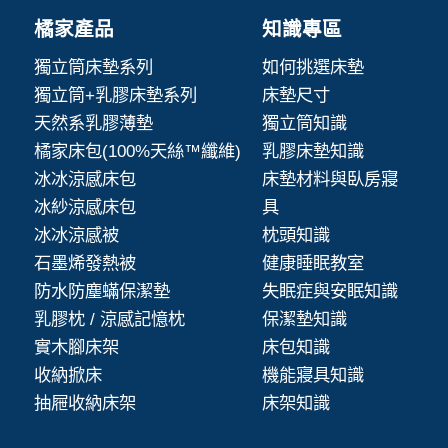
橘家產品
知識專區
獨立筒床墊系列
如何挑選床墊
獨立筒+乳膠床墊系列
床墊尺寸
天然系乳膠薄墊
獨立筒知識
橘家床包(100%天絲™纖維)
乳膠床墊知識
冰冰涼感床包
床墊材料與臥房寢
冰紗涼感床包
具
冰冰涼感被
枕頭知識
石墨烯發熱被
健康睡眠教室
防水防塵蟎保潔墊
失眠症與安眠知識
乳膠枕 / 涼感記憶枕
保潔墊知識
實木腳床架
床包知識
收納掀床
機能寢具知識
抽屜收納床架
床架知識