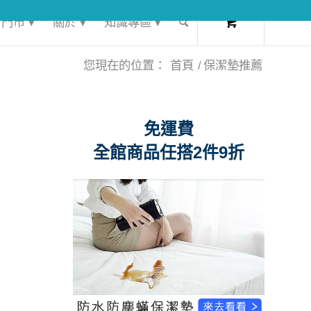
0
門市 ▾
關於 ▾
知識專區 ▾
您現在的位置：
首頁
/
保潔墊推薦
免運費
全館商品任搭2件9折