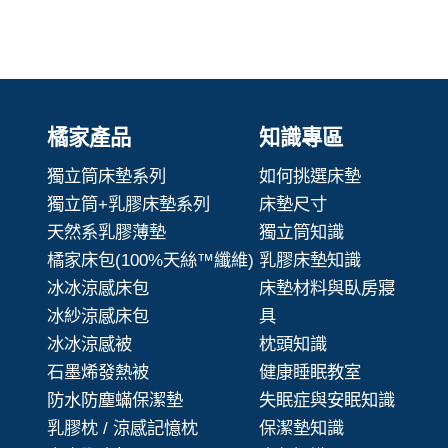
橘家產品
知識專區
獨立筒床墊系列
如何挑選床墊
獨立筒+乳膠床墊系列
床墊尺寸
天然系乳膠薄墊
獨立筒知識
橘家床包(100%天絲™纖維)
乳膠床墊知識
冰冰涼感床包
床墊材料與臥房寢
冰紗涼感床包
具
冰冰涼感被
枕頭知識
石墨烯發熱被
健康睡眠教室
防水防塵蟎保潔墊
失眠症與安眠知識
乳膠枕 / 涼感記憶枕
保潔墊知識