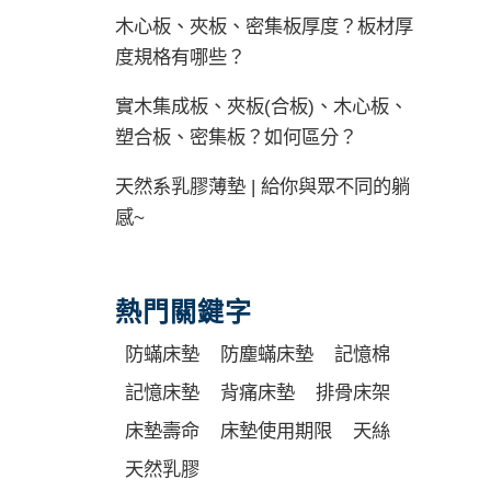
木心板、夾板、密集板厚度？板材厚
度規格有哪些？
實木集成板、夾板(合板)、木心板、
塑合板、密集板？如何區分？
天然系乳膠薄墊 | 給你與眾不同的躺
感~
熱門關鍵字
防蟎床墊
防塵蟎床墊
記憶棉
記憶床墊
背痛床墊
排骨床架
床墊壽命
床墊使用期限
天絲
天然乳膠