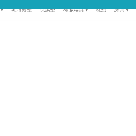
▾
乳膠薄墊
保潔墊
機能寢具 ▾
枕頭
床架 ▾