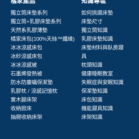
橘家產品
知識專區
獨立筒床墊系列
如何挑選床墊
獨立筒+乳膠床墊系列
床墊尺寸
天然系乳膠薄墊
獨立筒知識
橘家床包(100%天絲™纖維)
乳膠床墊知識
冰冰涼感床包
床墊材料與臥房寢
冰紗涼感床包
具
冰冰涼感被
枕頭知識
石墨烯發熱被
健康睡眠教室
防水防塵蟎保潔墊
失眠症與安眠知識
乳膠枕 / 涼感記憶枕
保潔墊知識
實木腳床架
床包知識
收納掀床
機能寢具知識
抽屜收納床架
床架知識