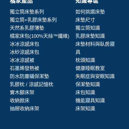
橘家產品
知識專區
獨立筒床墊系列
如何挑選床墊
獨立筒+乳膠床墊系列
床墊尺寸
天然系乳膠薄墊
獨立筒知識
橘家床包(100%天絲™纖維)
乳膠床墊知識
冰冰涼感床包
床墊材料與臥房寢
冰紗涼感床包
具
冰冰涼感被
枕頭知識
石墨烯發熱被
健康睡眠教室
防水防塵蟎保潔墊
失眠症與安眠知識
乳膠枕 / 涼感記憶枕
保潔墊知識
實木腳床架
床包知識
收納掀床
機能寢具知識
抽屜收納床架
床架知識