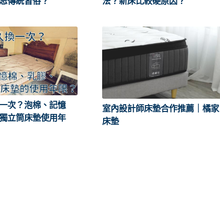
忌傳統習俗？
法？新床比較硬原因？
一次？泡棉、記憶
室內設計師床墊合作推薦｜橘家
獨立筒床墊使用年
床墊