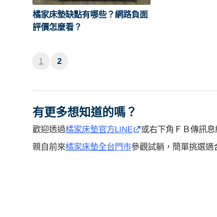
橘家床墊缺點有哪些？網路負面
評價怎麼看？
1
2
有更多想知道的嗎？
歡迎透過
橘家床墊官方LINE
或右下角ＦＢ傳訊息
親自前來
橘家床墊全台門市
參觀試躺，簡單挑選適