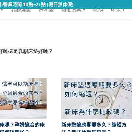
▾
乳膠薄墊
保潔墊
機能寢具 ▾
枕頭
床架 ▾
好睡還是乳膠床墊好睡？
床嗎？孕婦適合的床
新床墊適應期要多久？縮短方