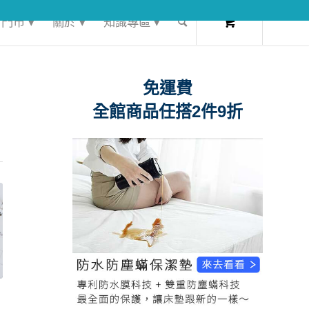
0
門市 ▾
關於 ▾
知識專區 ▾
免運費
全館商品任搭2件9折