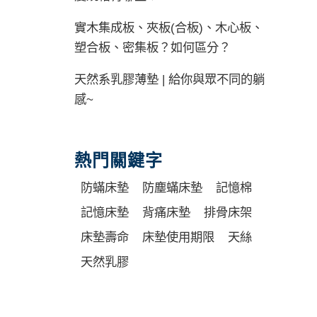
實木集成板、夾板(合板)、木心板、
塑合板、密集板？如何區分？
天然系乳膠薄墊 | 給你與眾不同的躺
感~
熱門關鍵字
防蟎床墊
防塵蟎床墊
記憶棉
記憶床墊
背痛床墊
排骨床架
床墊壽命
床墊使用期限
天絲
天然乳膠