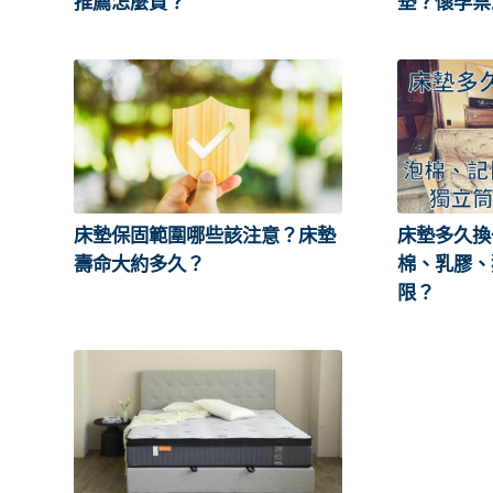
推薦怎麼買？
墊？懷孕禁
床墊保固範圍哪些該注意？床墊
床墊多久換
壽命大約多久？
棉、乳膠、
限？