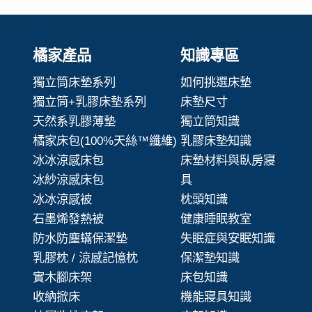
橘家產品
知識專區
獨立筒床墊系列
如何挑選床墊
獨立筒+乳膠床墊系列
床墊尺寸
天然系乳膠薄墊
獨立筒知識
橘家床包(100%天絲™纖維)
乳膠床墊知識
冰冰涼感床包
床墊材料與臥房寢
冰紗涼感床包
具
冰冰涼感被
枕頭知識
石墨烯發熱被
健康睡眠教室
防水防塵蟎保潔墊
失眠症與安眠知識
乳膠枕 / 涼感記憶枕
保潔墊知識
實木腳床架
床包知識
收納掀床
機能寢具知識