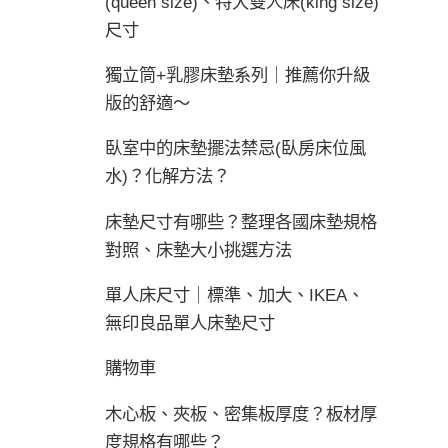
(queen size)、特大雙人床(king size)
尺寸
獨立筒+乳膠床墊系列｜推薦你升級
版的舒適～
臥室中的床墊擺法禁忌(臥房床位風
水)？化解方法？
床墊尺寸有哪些？整理各國床墊規格
對照、床墊大小挑選方法
單人床尺寸｜標準、加大、IKEA、
無印良品單人床墊尺寸
購物車
木心板、夾板、密集板厚度？板材厚
度規格有哪些？