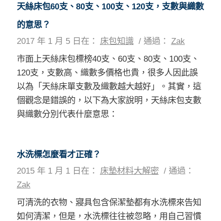
天絲床包60支、80支、100支、120支，支數與織數
的意思？
2017 年 1 月 5 日
在：
床包知識
/
通過：
Zak
市面上天絲床包標榜40支、60支、80支、100支、
120支，支數高、織數多價格也貴，很多人因此誤
以為「天絲床單支數及織數越大越好」。其實，這
個觀念是錯誤的，以下為大家說明，天絲床包支數
與織數分別代表什麼意思：
水洗標怎麼看才正確？
2015 年 1 月 1 日
在：
床墊材料大解密
/
通過：
Zak
可清洗的衣物、寢具包含保潔墊都有水洗標來告知
如何清潔，但是，水洗標往往被忽略，用自己習慣