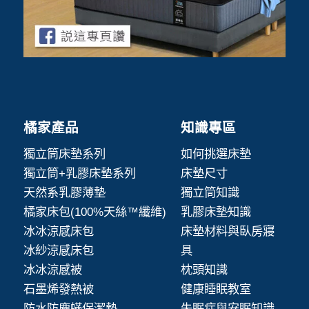
橘家產品
知識專區
獨立筒床墊系列
如何挑選床墊
獨立筒+乳膠床墊系列
床墊尺寸
天然系乳膠薄墊
獨立筒知識
橘家床包(100%天絲™纖維)
乳膠床墊知識
冰冰涼感床包
床墊材料與臥房寢
冰紗涼感床包
具
冰冰涼感被
枕頭知識
石墨烯發熱被
健康睡眠教室
防水防塵蟎保潔墊
失眠症與安眠知識