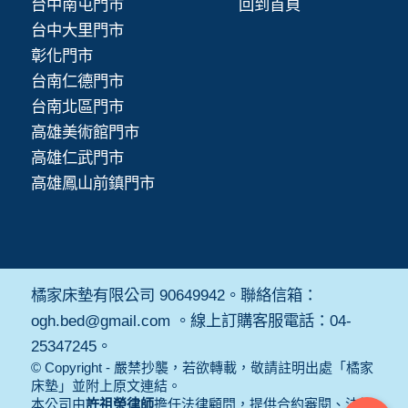
台中南屯門市
回到首頁
台中大里門市
彰化門市
台南仁德門市
台南北區門市
高雄美術館門市
高雄仁武門市
高雄鳳山前鎮門市
橘家床墊有限公司 90649942。聯絡信箱：
ogh.bed@gmail.com 。線上訂購客服電話：04-
25347245。
© Copyright - 嚴禁抄襲，若欲轉載，敬請註明出處「橘家
床墊」並附上原文連結。
本公司由
許祖榮律師
擔任法律顧問，提供合約審閱、法規