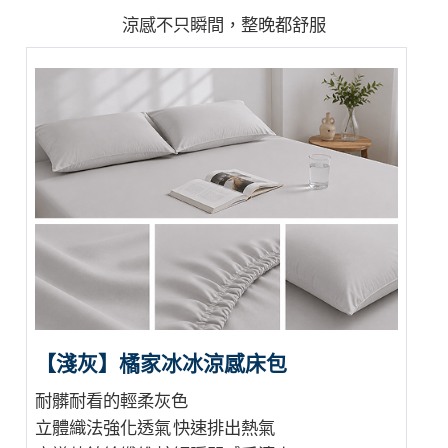
涼感不只瞬間，整晚都舒服
【淺灰】橘家冰冰涼感床包
耐髒耐看的輕柔灰色
立體織法強化透氣 快速排出熱氣