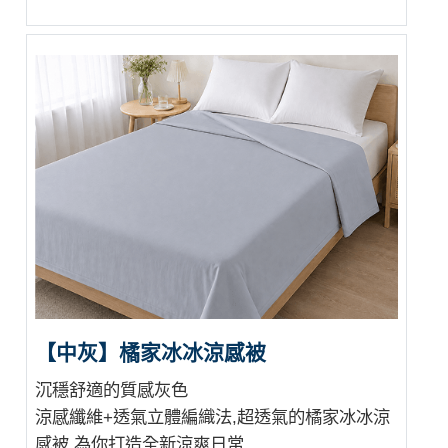
【中灰】橘家冰冰涼感被
沉穩舒適的質感灰色
涼感纖維+透氣立體編織法,超透氣的橘家冰冰涼
感被,為你打造全新涼爽日常