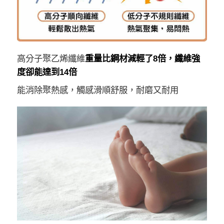
高分子聚乙烯纖維
重量比鋼材減輕了8倍，纖維強
度卻能達到14倍
能消除聚熱感，觸感滑順舒服，耐磨又耐用