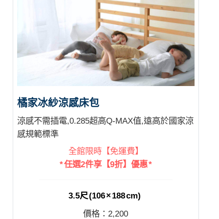
橘家冰紗涼感床包
涼感不需插電,0.285超高Q-MAX值,遠高於國家涼
感規範標準
全館限時【免運費】
* 任選2件享【9折】優惠 *
3.5尺 (106 × 188 cm)
價格：
2,200