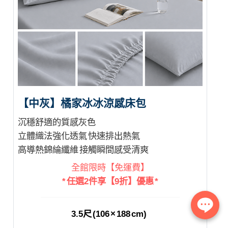
【中灰】橘家冰冰涼感床包
沉穩舒適的質感灰色
立體織法強化透氣 快速排出熱氣
高導熱錦綸纖維 接觸瞬間感受清爽
全館限時【免運費】
* 任選2件享【9折】優惠 *
3.5尺 (106 × 188 cm)