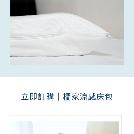
立即訂購｜橘家涼感床包