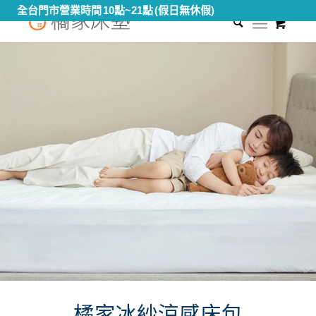
0
橘家冰紗涼感床包