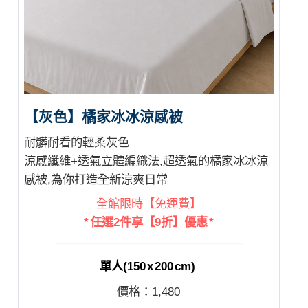
【灰色】橘家冰冰涼感被
耐髒耐看的輕柔灰色
涼感纖維+透氣立體編織法,超透氣的橘家冰冰涼
感被,為你打造全新涼爽日常
全館限時【免運費】
* 任選2件享【9折】優惠 *
單人(150 x 200 cm)
價格：
1,480