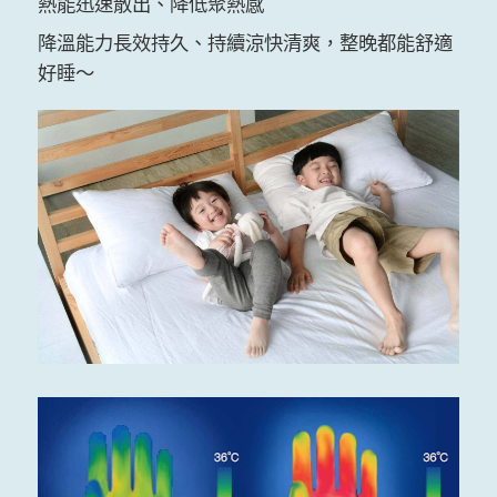
熱能迅速散出、降低聚熱感
降溫能力長效持久、持續涼快清爽，整晚都能舒適
好睡～