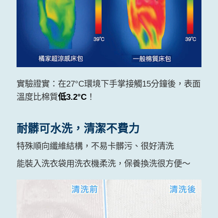
實驗證實：在27°C環境下手掌接觸15分鐘後，表面
溫度比棉質
低3.2°C
！
耐髒可水洗，清潔不費力
特殊順向纖維結構，不易卡髒污、很好清洗
能裝入洗衣袋用洗衣機柔洗，保養換洗很方便～