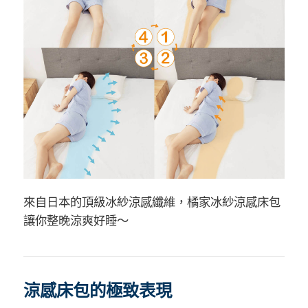
來自日本的頂級冰紗涼感纖維，橘家冰紗涼感床包
讓你整晚涼爽好睡～
涼感床包的極致表現