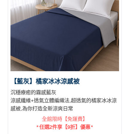
【藍灰】橘家冰冰涼感被
沉穩療癒的霧感藍灰
涼感纖維+透氣立體編織法,超透氣的橘家冰冰涼
感被,為你打造全新涼爽日常
全館限時【免運費】
* 任選2件享【9折】優惠 *