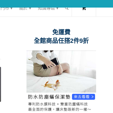
0
門市 ▾
關於 ▾
知識專區 ▾
免運費
全館商品任搭2件9折