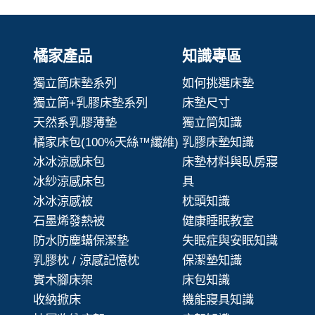
橘家產品
知識專區
獨立筒床墊系列
如何挑選床墊
獨立筒+乳膠床墊系列
床墊尺寸
天然系乳膠薄墊
獨立筒知識
橘家床包(100%天絲™纖維)
乳膠床墊知識
冰冰涼感床包
床墊材料與臥房寢
冰紗涼感床包
具
冰冰涼感被
枕頭知識
石墨烯發熱被
健康睡眠教室
防水防塵蟎保潔墊
失眠症與安眠知識
乳膠枕 / 涼感記憶枕
保潔墊知識
實木腳床架
床包知識
收納掀床
機能寢具知識