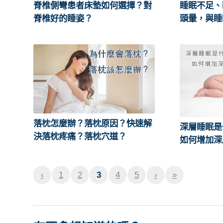
脊椎側彎患者床墊如何選擇？對
睡眠不足、
脊椎好的睡姿？
頭暈，與睡
落枕怎麼辦？落枕原因？快速解
深層睡眠是
決落枕疼痛？落枕穴道？
如何增加深
‹
1
2
3
4
5
›
»