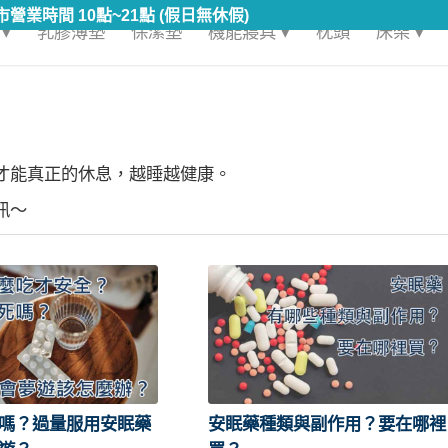
▾
乳膠薄墊
保潔墊
機能寢具 ▾
枕頭
床架 ▾
才能真正的休息，越睡越健康。
訊～
嗎？過量服用安眠藥
安眠藥種類與副作用？要在哪裡