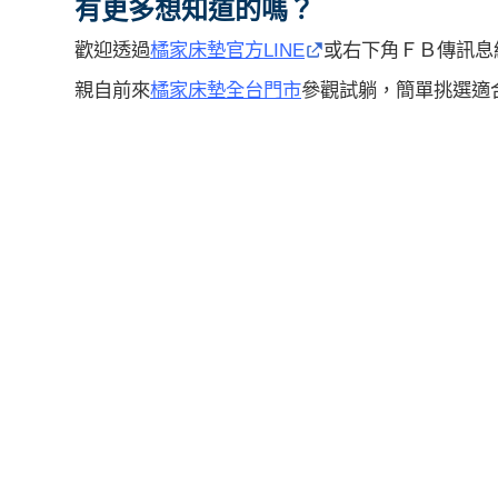
有更多想知道的嗎？
歡迎透過
橘家床墊官方LINE
或右下角ＦＢ傳訊息
親自前來
橘家床墊全台門市
參觀試躺，簡單挑選適