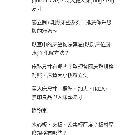
(queen size)、特大雙人床(king size)
尺寸
獨立筒+乳膠床墊系列｜推薦你升級
版的舒適～
臥室中的床墊擺法禁忌(臥房床位風
水)？化解方法？
床墊尺寸有哪些？整理各國床墊規格
對照、床墊大小挑選方法
單人床尺寸｜標準、加大、IKEA、
無印良品單人床墊尺寸
購物車
木心板、夾板、密集板厚度？板材厚
度規格有哪些？