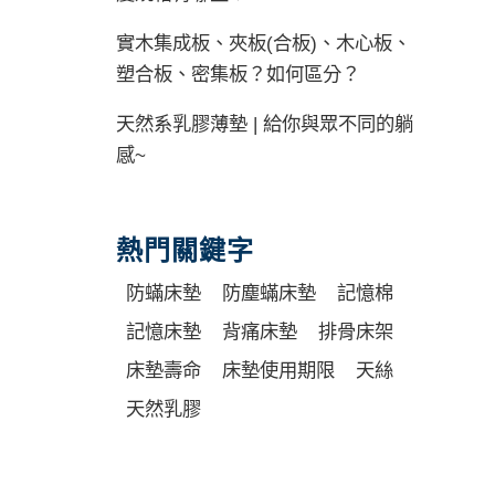
實木集成板、夾板(合板)、木心板、
塑合板、密集板？如何區分？
天然系乳膠薄墊 | 給你與眾不同的躺
感~
熱門關鍵字
防蟎床墊
防塵蟎床墊
記憶棉
記憶床墊
背痛床墊
排骨床架
床墊壽命
床墊使用期限
天絲
天然乳膠